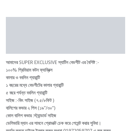
Description
Additional information
Reviews (0)
আমাদের SUPER EXCLUSIVE স্যাটিন বেডশীট এর বৈশিষ্ট :-
১০০% প্রিমিয়াম কটন ফ্যাব্রিক্স
কালার ও ববলিন গ্যারান্টি
১ বছরের মধ্যে বেডশীটের কালার গ্যারান্টি
৫ বছর পর্যন্ত ববলিন গ্যারান্টি
সাইজ :-কিং সাইজ (৭.৫/৮ফিট )
বালিশের কভার ২ পিস (১৯”/৩০”)
কোল বালিশ কভার :স্ট্যান্ডার্ড সাইজ
ডেলিভারি ম্যান এর সামনে প্রোডাক্ট চেক করে পেমেন্ট করার সুবিধা।
অর্ডার করতে চাইলে ইনবক্স করুন অথবা 01972059707 এ কল করুন