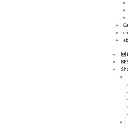
Ca
c
a
🆕
BE
Sh