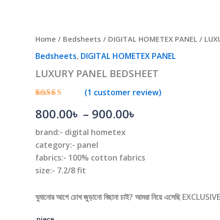
multiple
multiple
multiple
multiple
800.00৳
variants.
variants.
variants.
variants.
through
The
The
The
The
Home
/
Bedsheets
/
DIGITAL HOMETEX PANEL
/ LUX
options
options
options
options
900.00৳
Bedsheets
,
DIGITAL HOMETEX PANEL
may
may
may
may
LUXURY PANEL BEDSHEET
be
be
be
be
chosen
chosen
chosen
chosen
(
1
customer review)
on
on
on
on
Rated
1
5.00
800.00
৳
–
900.00
৳
the
the
the
the
out of 5
based on
product
product
product
product
customer
brand:- digital hometex
rating
page
page
page
page
category:- panel
fabrics:- 100% cotton fabrics
size:- 7.2/8 fit
ঘুমানোর আগে চোখ জুড়ানো বিছানা চাই? আমরা নিয়ে এসেছি EXCLUSIVE
piece