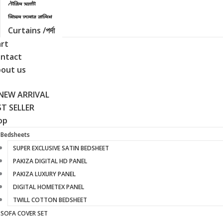
টেবিল ম্যাট
শিমুল তুলার বালিশ
Curtains /পর্দা
rt
ontact
bout us
 NEW ARRIVAL
ST SELLER
op
Bedsheets
SUPER EXCLUSIVE SATIN BEDSHEET
PAKIZA DIGITAL HD PANEL
PAKIZA LUXURY PANEL
DIGITAL HOMETEX PANEL
TWILL COTTON BEDSHEET
SOFA COVER SET