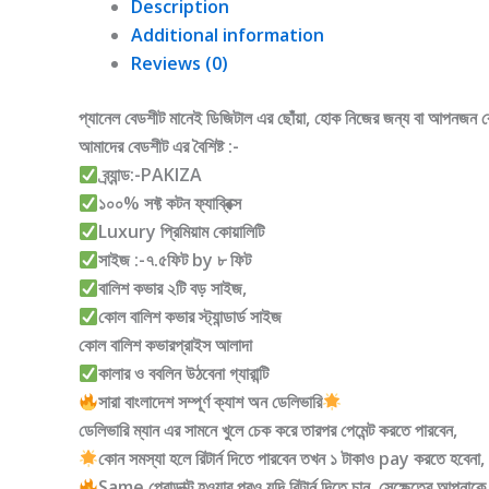
Description
Additional information
Reviews (0)
প্যানেল বেডশীট মানেই ডিজিটাল এর ছোঁয়া, হোক নিজের জন্য বা আপনজন ক
আমাদের বেডশীট এর বৈশিষ্ট :-
ব্র্যান্ড:-PAKIZA
১০০% সফ্ট কটন ফ্যাব্রিক্স
Luxury প্রিমিয়াম কোয়ালিটি
সাইজ :-৭.৫ফিট by ৮ ফিট
বালিশ কভার ২টি বড় সাইজ,
কোল বালিশ কভার স্ট্যান্ডার্ড সাইজ
কোল বালিশ কভারপ্রাইস আলাদা
কালার ও ববলিন উঠবেনা গ্যারান্টি
সারা বাংলাদেশ সম্পূর্ণ ক্যাশ অন ডেলিভারি
ডেলিভারি ম্যান এর সামনে খুলে চেক করে তারপর পেমেন্ট করতে পারবেন,
কোন সমস্যা হলে রিটার্ন দিতে পারবেন তখন ১ টাকাও pay করতে হবেনা,
Same প্রোডাক্ট হওয়ার পরও যদি রিটার্ন দিতে চান, সেক্ষেত্রে আপনাকে ড