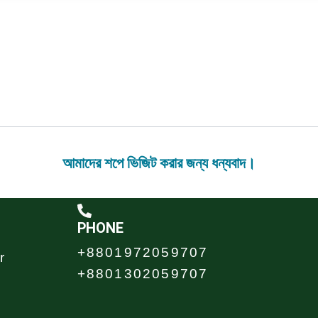
আমাদের শপে ভিজিট করার জন্য ধন্যবাদ।
PHONE
+8801972059707
r
+8801302059707