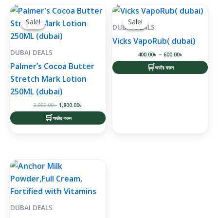
Original
Current
Price
This
price
price
range:
was:
is:
400.00৳
Sale!
Sale!
Sale!
Sale!
product
DUBAI DEALS
2,000.00৳ .
1,800.00৳ .
through
has
600.00৳
Vicks VapoRub( dubai)
multiple
DUBAI DEALS
400.00
৳
–
600.00
৳
variants.
Palmer’s Cocoa Butter
অর্ডার করুন
The
Stretch Mark Lotion
options
250ML (dubai)
may
2,000.00
৳
1,800.00
৳
be
অর্ডার করুন
chosen
on
the
product
page
DUBAI DEALS