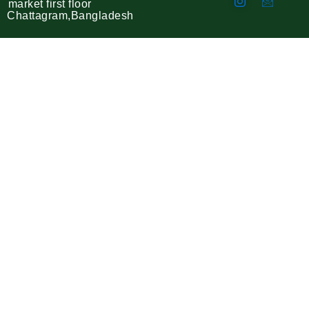
market first floor
Chattagram,Bangladesh